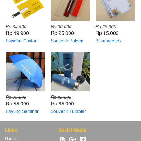
Rp 64.900
Rp 30.000
Rp 25.000
Rp 49.900
Rp 25.000
Rp 15.000
Flasdisk Custom
Souvenir Pulpen
Buku agenda
Ekslusif
Rp 75.000
Rp 85.000
Rp 55.000
Rp 65.000
Payung Seminar
Souvenir Tumbler
Links
Social Media
Home