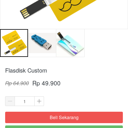
Flasdisk Custom
Rp 49.900
Rp 64.900
Beli Sekarang
`