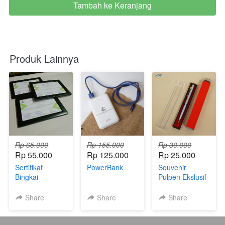
Tambah ke Keranjang
`
Produk Lainnya
Rp 65.000
Rp 155.000
Rp 30.000
Rp 55.000
Rp 125.000
Rp 25.000
Sertifikat
PowerBank
Souvenir
Bingkai
Pulpen Ekslusif
Share
Share
Share