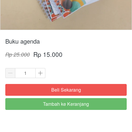
Buku agenda
Rp 15.000
Rp 25.000
Beli Sekarang
`
Tambah ke Keranjang
`