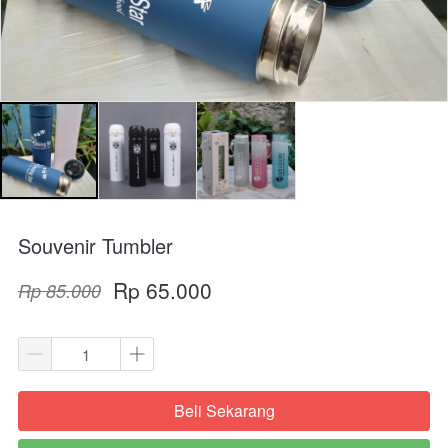
Souvenir Tumbler
Rp 65.000
Rp 85.000
Beli Sekarang
`