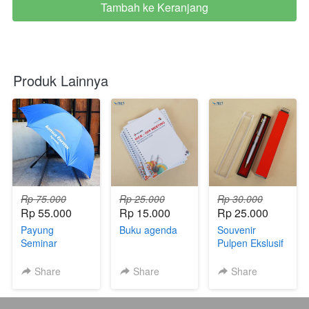
Tambah ke Keranjang
`
Produk Lainnya
Rp 75.000
Rp 25.000
Rp 30.000
Rp 55.000
Rp 15.000
Rp 25.000
Payung
Buku agenda
Souvenir
Seminar
Pulpen Ekslusif
Share
Share
Share