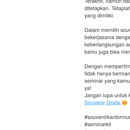
Terakhir, namun tid
ditetapkan. Tetapla
yang dimiliki.
Dalam memilih souv
bekerjasama dengan
keberlangsungan a
kamu juga bisa mem
Dengan mempertimb
tidak hanya berman
seminar yang kamu 
ya!
Jangan lupa untuk 
Souvenir Gratis
#souvenirkantormu
#seminarkit