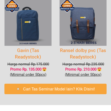
Gavin (Tas
Ransel dolby pvc (Tas
Readystock)
Readystock)
Harga normal Rp.175.000
Harga normal Rp.235.000
Promo Rp. 135.000
Promo Rp. 210.000
(Minimal order 50pcs)
(Minimal order 50pcs)
Cari Tas Seminar Model lain? Klik Disini!
`