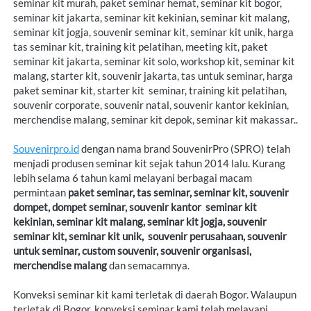
seminar kit murah, paket seminar hemat, seminar kit bogor, 
seminar kit jakarta, seminar kit kekinian, seminar kit malang, 
seminar kit jogja, souvenir seminar kit, seminar kit unik, harga 
tas seminar kit, training kit pelatihan, meeting kit, paket 
seminar kit jakarta, seminar kit solo, workshop kit, seminar kit 
malang, starter kit, souvenir jakarta, tas untuk seminar, harga 
paket seminar kit, starter kit  seminar, training kit pelatihan,  
souvenir corporate, souvenir natal, souvenir kantor kekinian, 
merchendise malang, seminar kit depok, seminar kit makassar.
.
Souvenirpro.id
 dengan nama brand SouvenirPro (SPRO) telah 
menjadi produsen seminar kit sejak tahun 2014 lalu. Kurang 
lebih selama 6 tahun kami melayani berbagai macam 
permintaan 
paket seminar, 
tas seminar, 
seminar kit, souvenir 
dompet, dompet seminar, souvenir kantor 
seminar kit 
kekinian, seminar kit malang, seminar kit jogja, souvenir 
seminar kit, seminar kit unik, 
souvenir perusahaan, souvenir 
untuk seminar, custom souvenir, souvenir organisasi, 
merchendise malang 
dan semacamnya. 
Konveksi seminar kit kami terletak di daerah Bogor. Walaupun 
terletak di Bogor, konveksi seminar kami telah melayani 