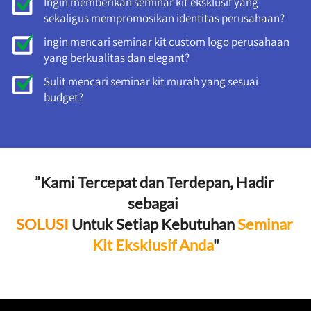
Ingin memberikan seminar kit eksklusif yang 
sekaligus mempromosikan identitas perusahaan? 
ingin mencari seminar kit custom logo perusahaan 
yang berkualitas dan elegant?
Sulit mencari seminar kit murah yang sesuai 
budget?
”Kami Tercepat dan Terdepan, Hadir 
sebagai 
SOLUSI
 Untuk Setiap Kebutuhan 
Seminar 
Kit Eksklusif Anda
"