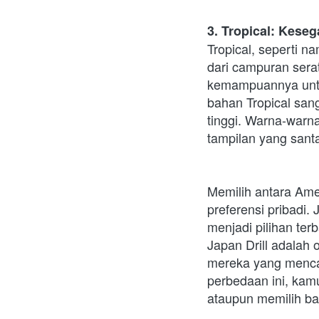
3. Tropical: Kese
Tropical, seperti n
dari campuran serat
kemampuannya untu
bahan Tropical san
tinggi. Warna-warn
tampilan yang sant
Memilih antara Amer
preferensi pribadi.
menjadi pilihan te
Japan Drill adalah 
mereka yang menca
perbedaan ini, kam
ataupun memilih ba