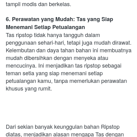
tampil modis dan berkelas.
6. Perawatan yang Mudah: Tas yang Siap 
Menemani Setiap Petualangan
Tas ripstop tidak hanya tangguh dalam 
penggunaan sehari-hari, tetapi juga mudah dirawat. 
Kelembutan dan daya tahan bahan ini membuatnya 
mudah dibersihkan dengan menyeka atau 
mencucinya. Ini menjadikan tas ripstop sebagai 
teman setia yang siap menemani setiap 
petualangan kamu, tanpa memerlukan perawatan 
khusus yang rumit.
Dari sekian banyak keunggulan bahan Ripstop 
diatas, menjadikan alasan mengapa Tas dengan 