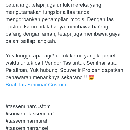
petualang, tetapi juga untuk mereka yang 
mengutamakan fungsionalitas tanpa 
mengorbankan penampilan modis. Dengan tas 
ripstop, kamu tidak hanya membawa barang-
barang dengan aman, tetapi juga membawa gaya 
dalam setiap langkah.
Yuk tunggu apa lagi? untuk kamu yang kepepet 
waktu untuk cari Vendor Tas untuk Seminar atau 
Pelatihan, Yuk hubungi Souvenir Pro dan dapatkan 
penawaran menariknya sekarang !! 
Buat Tas Seminar Custom
#tasseminarcustom
#souvenirtasseminar
#tasseminarmurah
#tasseminarransel