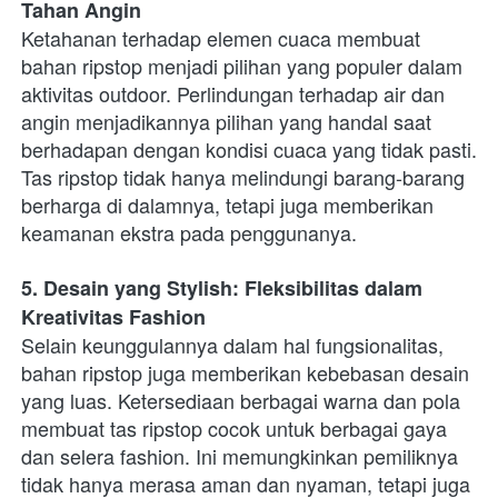
Tahan Angin
Ketahanan terhadap elemen cuaca membuat 
bahan ripstop menjadi pilihan yang populer dalam 
aktivitas outdoor. Perlindungan terhadap air dan 
angin menjadikannya pilihan yang handal saat 
berhadapan dengan kondisi cuaca yang tidak pasti. 
Tas ripstop tidak hanya melindungi barang-barang 
berharga di dalamnya, tetapi juga memberikan 
keamanan ekstra pada penggunanya.
5. Desain yang Stylish: Fleksibilitas dalam 
Kreativitas Fashion
Selain keunggulannya dalam hal fungsionalitas, 
bahan ripstop juga memberikan kebebasan desain 
yang luas. Ketersediaan berbagai warna dan pola 
membuat tas ripstop cocok untuk berbagai gaya 
dan selera fashion. Ini memungkinkan pemiliknya 
tidak hanya merasa aman dan nyaman, tetapi juga 