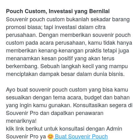
Pouch Custom, Investasi yang Bernilai
Souvenir pouch custom bukanlah sekadar barang 
promosi biasa; tapi investasi dalam citra 
perusahaan. Dengan memberikan souvenir pouch 
custom pada acara perusahaan, kamu tidak hanya 
memberikan kenang-kenangan praktis tetapi juga 
menanamkan kesan positif yang akan terus 
berkembang. Sebuah langkah kecil yang mampu 
menciptakan dampak besar dalam dunia bisnis. 
Ayo buat souvenir pouch custom yang bisa kamu 
sesuaikan dengan tema acara, budget dan bahan 
yang ingin kamu gunakan. Konsultasikan segera di 
Souvenir Pro dan dapatkan penawaran 
menariknya!
klik link berikut untuk konsultasi dengan Admin 
Souvenir Pro ya 
 Buat Souvenir Pouch