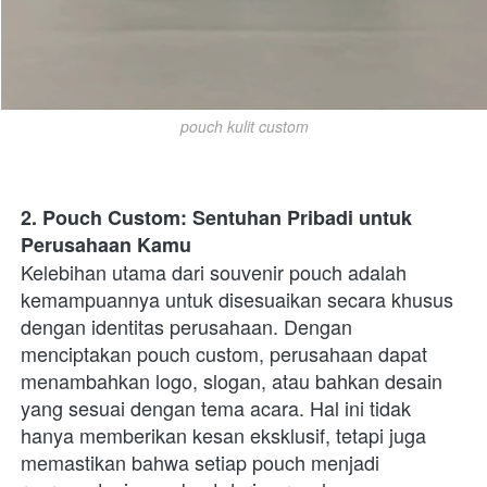
pouch kulit custom
2. Pouch Custom: Sentuhan Pribadi untuk 
Perusahaan Kamu
Kelebihan utama dari souvenir pouch adalah 
kemampuannya untuk disesuaikan secara khusus 
dengan identitas perusahaan. Dengan 
menciptakan pouch custom, perusahaan dapat 
menambahkan logo, slogan, atau bahkan desain 
yang sesuai dengan tema acara. Hal ini tidak 
hanya memberikan kesan eksklusif, tetapi juga 
memastikan bahwa setiap pouch menjadi 