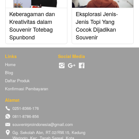
Keberagaman dan
Eksplorasi Jenis-
Kreativitas dalam
Jenis Topi Yang
Souvenir Totebag
Cocok Dijadikan
Spunbond
Souvenir
Links
Social Media
Home
Blog
Daftar Produk
Konfirmasi Pembayaran
Alamat
0251-8366-176
0811-8786-856
souvenirproindonesia@gmail.com
Gg. Sekolah Abn, RT.02/RW.15, Kedung 
Waringin, Kec. Tanah Sereal, Kota 