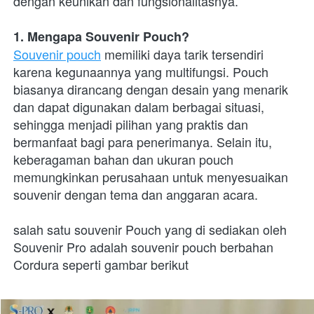
dengan keunikan dan fungsionalitasnya. 
1. Mengapa Souvenir Pouch?
Souvenir pouch
 memiliki daya tarik tersendiri 
karena kegunaannya yang multifungsi. Pouch 
biasanya dirancang dengan desain yang menarik 
dan dapat digunakan dalam berbagai situasi, 
sehingga menjadi pilihan yang praktis dan 
bermanfaat bagi para penerimanya. Selain itu, 
keberagaman bahan dan ukuran pouch 
memungkinkan perusahaan untuk menyesuaikan 
souvenir dengan tema dan anggaran acara. 
salah satu souvenir Pouch yang di sediakan oleh 
Souvenir Pro adalah souvenir pouch berbahan 
Cordura seperti gambar berikut 