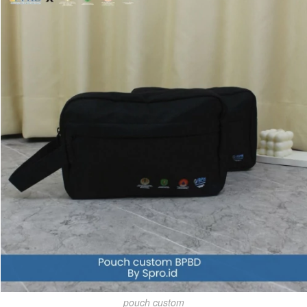
pouch custom