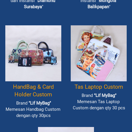
dari Instansi "
Diamond 
Instansi "
Mongola 
Surabaya
"
Balikpapan
"
HandBag & Card
Tas Laptop Custom
Holder Custom
Brand 
"Lif MyBag"
Memesan Tas Laptop 
Brand 
"Lif MyBag"
Custom dengan qty 30 pcs
Memesan Handbag Custom 
dengan qty 30pcs