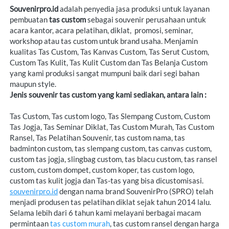
Souvenirpro.id
 adalah penyedia jasa produksi untuk layanan 
pembuatan 
tas custom
 sebagai souvenir perusahaan untuk 
acara kantor, acara pelatihan, diklat,  promosi, seminar, 
workshop atau tas custom untuk brand usaha. Menjamin 
kualitas Tas Custom, 
Tas Kanvas Custom, Tas Serut Custom, 
Custom Tas Kulit, Tas Kulit Custom dan Tas Belanja Custom 
yang kami produksi sangat mumpuni baik dari segi bahan 
Jenis souvenir tas custom yang kami sediakan, antara lain :
Tas Custom, Tas custom logo, Tas Slempang Custom, Custom 
Tas Jogja, Tas Seminar Diklat, Tas Custom Murah, Tas Custom 
Ransel, Tas Pelatihan Souvenir, tas custom nama, tas 
badminton custom, tas slempang custom, tas canvas custom, 
custom tas jogja, slingbag custom, tas blacu custom, tas ransel 
custom, custom dompet, custom koper, tas custom logo, 
souvenirpro.id
 dengan nama brand SouvenirPro (SPRO) telah 
menjadi produsen tas pelatihan diklat sejak tahun 2014 lalu. 
Selama lebih dari 6 tahun kami melayani berbagai macam 
permintaan 
tas 
custom murah
, tas custom ransel dengan harga 