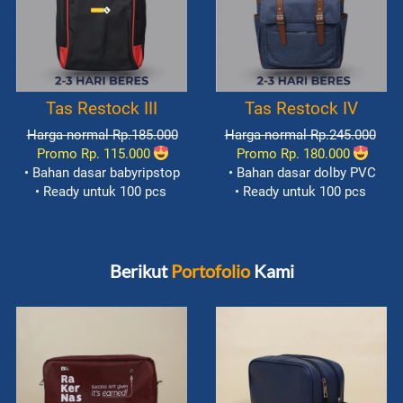
Tas Restock III
Tas Restock IV
Harga normal Rp.185.000
Harga normal Rp.245.000
Promo Rp. 115.000
Promo Rp. 180.000
• Bahan dasar babyripstop
• Bahan dasar dolby PVC
• Ready untuk 100 pcs
• Ready untuk 100 pcs
Berikut 
Portofolio
 Kami