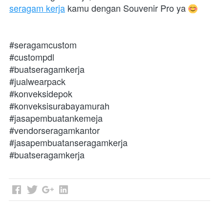
seragam kerja
 kamu dengan Souvenir Pro ya 
#seragamcustom
#custompdl
#buatseragamkerja
#jualwearpack
#konveksidepok
#konveksisurabayamurah
#jasapembuatankemeja
#vendorseragamkantor
#jasapembuatanseragamkerja
#buatseragamkerja 