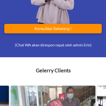
Konsultasi Sekarang !
`
(Chat WA akan direspon cepat oleh admin Erin)
Gelerry Clients