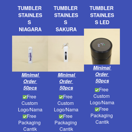
TUMBLER 
TUMBLER 
TUMBLER 
STAINLES
STAINLES
STAINLES
S 
S 
S LED
NIAGARA
SAKURA
Minimal 
Order 
Minimal 
Minimal 
50pcs
Order 
Order 
50pcs
50pcs
Free 
Custom 
Free 
Free 
Logo/Nama
Custom 
Custom 
Free 
Logo/Nama
Logo/Nama
Packaging 
Free 
Free 
Cantik
Packaging 
Packaging 
Cantik
Cantik