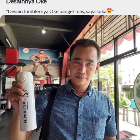
Desainnya Oke 
"DesainTumblernya Oke banget mas, saya suka
"