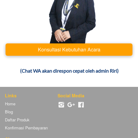
Konsultasi Kebutuhan Acara
`
(Chat WA akan direspon cepat oleh admin Riri)
Links
Social Media
Home
Blog
Daftar Produk
Konfirmasi Pembayaran