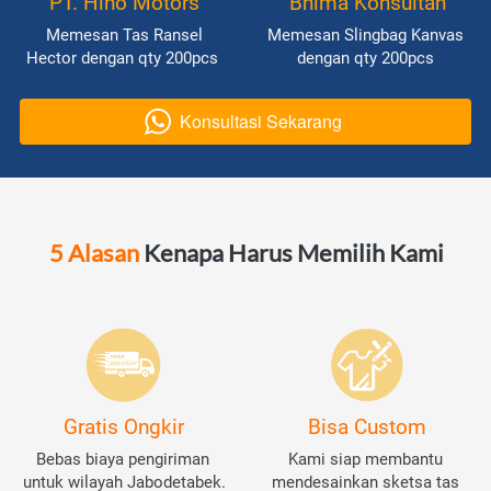
PT. Hino Motors
Bhima Konsultan
Memesan Tas Ransel 
Memesan Slingbag Kanvas 
Hector dengan qty 200pcs
dengan qty 200pcs
Konsultasi Sekarang
`
5 Alasan
 Kenapa Harus Memilih Kami
Gratis Ongkir
Bisa Custom
Bebas biaya pengiriman 
Kami siap membantu 
untuk wilayah Jabodetabek.
mendesainkan sketsa tas 