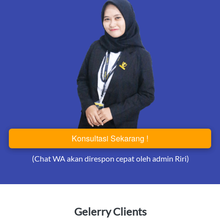
Konsultasi Sekarang !
`
(Chat WA akan direspon cepat oleh admin Riri)
Gelerry Clients