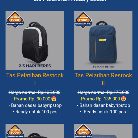
Tas Pelatihan Restock
Tas Pelatihan Restock
I
II
Harga normal Rp.135.000
Harga normal Rp.175.000
Promo Rp. 90.000
Promo Rp. 135.000
• Bahan dasar babyripstop
• Bahan dasar babyripstop
• Ready untuk 100 pcs
• 
Ready untuk 100 pcs