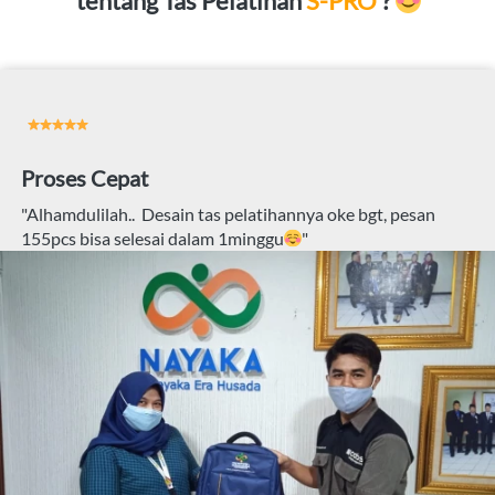
tentang Tas Pelatihan
 S-PRO
? 
Proses Cepat
"
Alhamdulilah..  Desain tas pelatihannya oke bgt, pesan 
155pcs bisa selesai dalam 1minggu
"