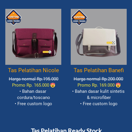
Tas Pelatihan Nicole
Tas Pelatihan Banefi
Harga normal Rp.195.000
Harga normal Rp.200.000
Promo Rp. 165.000
Promo Rp. 169.000
• Bahan dasar 
• Bahan dasar kulit sintetis 
cordura/toscano
& microfiber
• Free custom logo
• Free custom logo
Tas Pelatihan Ready Stock