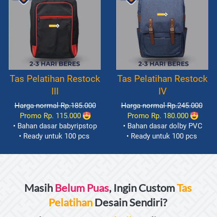
Tas Pelatihan Restock
Tas Pelatihan Restock
III
IV
Harga normal Rp.185.000
Harga normal Rp.245.000
Promo Rp. 115.000
Promo Rp. 180.000
• Bahan dasar babyripstop
• Bahan dasar dolby PVC
• Ready untuk 100 pcs
• Ready untuk 100 pcs
Masih 
Belum Puas
, Ingin Custom 
Tas 
Pelatihan
 Desain Sendiri? 