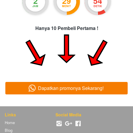
2
29
52
JAM
MENIT
DETIK
Hanya 10 Pembeli Pertama !
Dapatkan promonya Sekarang!
`
Links
Social Media
Home
Blog