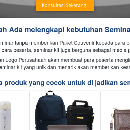
Konsultasi Sekarang !
`
ah Ada melengkapi kebutuhan Semin
eminar tanpa memberikan Paket Souvenir kepada para p
n para peserta, seminar kit juga berguna sebagai media 
ngan Logo Perusahaan akan membuat para peserta mengin
seminar kit yang unik dan menarik akan memberikan kesa
 produk yang cocok untuk di jadikan semi