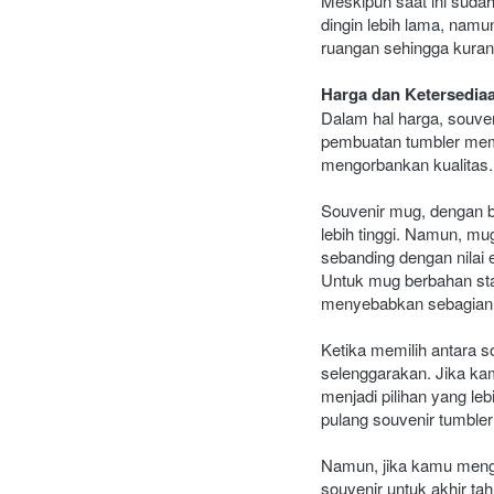
Meskipun saat ini suda
dingin lebih lama, namu
ruangan sehingga kurang
Harga dan Ketersedia
Dalam hal harga, souven
pembuatan tumbler memp
mengorbankan kualitas. 
Souvenir mug, dengan ba
lebih tinggi. Namun, mu
sebanding dengan nilai e
Untuk mug berbahan stai
menyebabkan sebagian o
Ketika memilih antara 
selenggarakan. Jika kam
menjadi pilihan yang le
pulang souvenir tumbler
Namun, jika kamu mengin
souvenir untuk akhir t