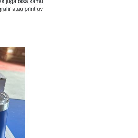
ss juga bisa kamu 
fir atau print uv 