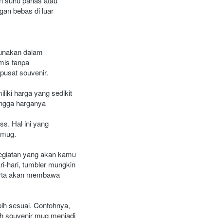
 suhu panas atau 
an bebas di luar 
unakan dalam 
is tanpa 
 pusat souvenir.
iki harga yang sedikit 
ingga harganya 
s. Hal ini yang 
 mug.
egiatan yang akan kamu 
-hari, tumbler mungkin 
serta akan membawa 
ih sesuai. Contohnya, 
h souvenir mug menjadi 