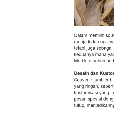
Dalam memilih souv
menjadi dua opsi y
tetapi juga sebaga
keduanya mana yang
Mari kita bahas per
Desain dan Kusto
Souvenir tumbler b
yang ringan, sepert
kustomisasi yang l
pesan spesial deng
tutup, menjadikanny