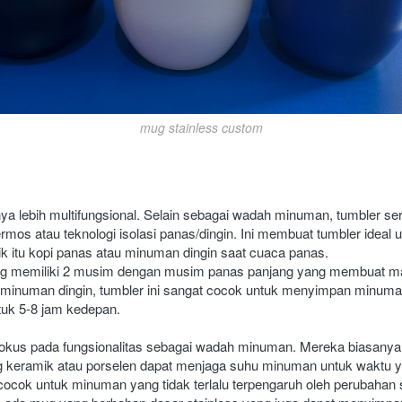
mug stainless custom
ya lebih multifungsional. Selain sebagai wadah minuman, tumbler ser
ermos atau teknologi isolasi panas/dingin. Ini membuat tumbler ideal
k itu kopi panas atau minuman dingin saat cuaca panas.
ng memiliki 2 musim dengan musim panas panjang yang membuat ma
inuman dingin, tumbler ini sangat cocok untuk menyimpan minuma
tuk 5-8 jam kedepan.
, fokus pada fungsionalitas sebagai wadah minuman. Mereka biasanya 
mug keramik atau porselen dapat menjaga suhu minuman untuk waktu y
ocok untuk minuman yang tidak terlalu terpengaruh oleh perubahan 