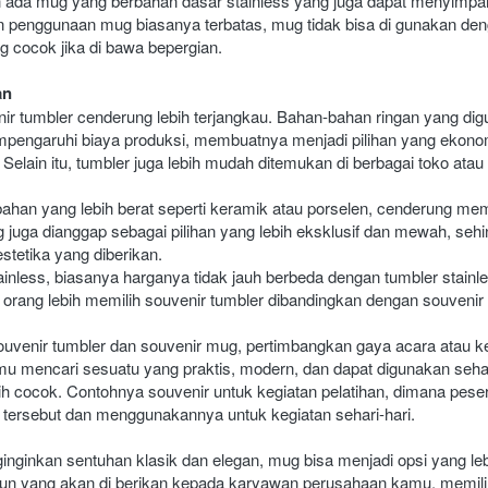
h ada mug yang berbahan dasar stainless yang juga dapat menyimpan
n penggunaan mug biasanya terbatas, mug tidak bisa di gunakan deng
 cocok jika di bawa bepergian.
an
ir tumbler cenderung lebih terjangkau. Bahan-bahan ringan yang dig
engaruhi biaya produksi, membuatnya menjadi pilihan yang ekonom
Selain itu, tumbler juga lebih mudah ditemukan di berbagai toko atau
han yang lebih berat seperti keramik atau porselen, cenderung memil
g juga dianggap sebagai pilihan yang lebih eksklusif dan mewah, seh
stetika yang diberikan. 
nless, biasanya harganya tidak jauh berbeda dengan tumbler stainles
rang lebih memilih souvenir tumbler dibandingkan dengan souvenir
souvenir tumbler dan souvenir mug, pertimbangkan gaya acara atau k
u mencari sesuatu yang praktis, modern, dan dapat digunakan sehari
bih cocok. Contohnya souvenir untuk kegiatan pelatihan, dimana pe
 tersebut dan menggunakannya untuk kegiatan sehari-hari.
ginkan sentuhan klasik dan elegan, mug bisa menjadi opsi yang leb
ahun yang akan di berikan kepada karyawan perusahaan kamu, memili