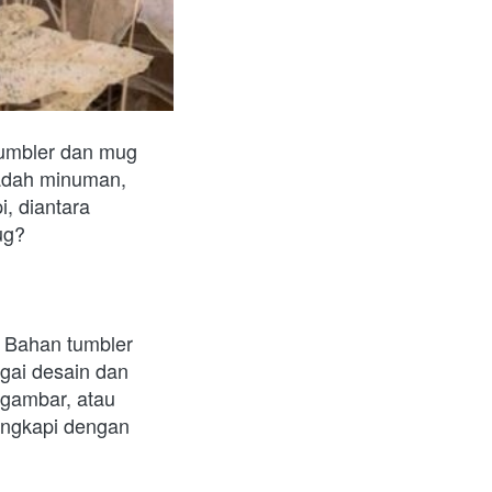
umbler dan mug 
adah minuman, 
 diantara 
ug? 
 Bahan tumbler 
gai desain dan 
gambar, atau 
engkapi dengan 