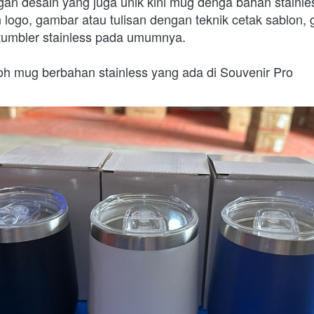
ngan desain yang juga unik kini mug denga bahan stainle
logo, gambar atau tulisan dengan teknik cetak sablon, gra
tumbler stainless pada umumnya.
toh mug berbahan stainless yang ada di Souvenir Pro 