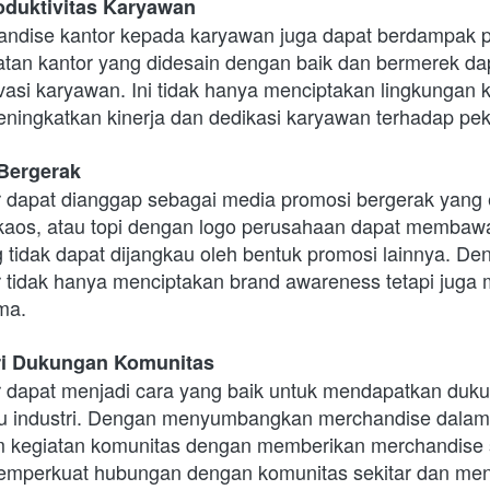
oduktivitas Karyawan
dise kantor kepada karyawan juga dapat berdampak pos
alatan kantor yang didesain dengan baik dan bermerek da
si karyawan. Ini tidak hanya menciptakan lingkungan ker
meningkatkan kinerja dan dedikasi karyawan terhadap pe
 Bergerak
 dapat dianggap sebagai media promosi bergerak yang ef
, kaos, atau topi dengan logo perusahaan dapat membaw
tidak dapat dijangkau oleh bentuk promosi lainnya. Den
 tidak hanya menciptakan brand awareness tetapi juga 
ma.
ri Dukungan Komunitas
 dapat menjadi cara yang baik untuk mendapatkan dukun
au industri. Dengan menyumbangkan merchandise dalam 
am kegiatan komunitas dengan memberikan merchandise s
emperkuat hubungan dengan komunitas sekitar dan men