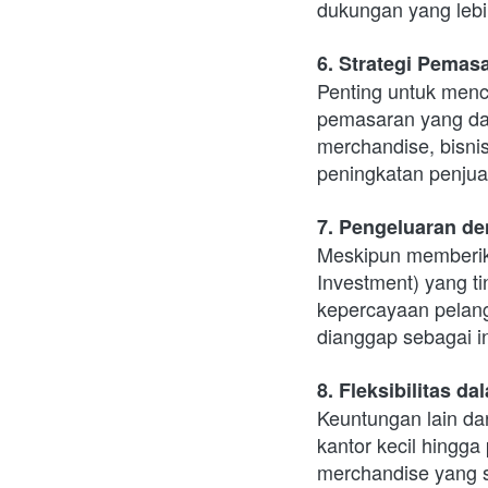
dukungan yang lebi
6. Strategi Pemas
Penting untuk menca
pemasaran yang dap
merchandise, bisni
peningkatan penjua
7. Pengeluaran de
Meskipun memberika
Investment) yang ti
kepercayaan pelang
dianggap sebagai i
8. Fleksibilitas d
Keuntungan lain dari
kantor kecil hingga
merchandise yang 