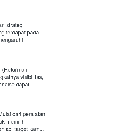
 strategi 
g terdapat pada 
engaruhi 
(Return on 
atnya visibilitas, 
ndise dapat 
ulai dari peralatan 
uk memilih 
jadi target kamu.