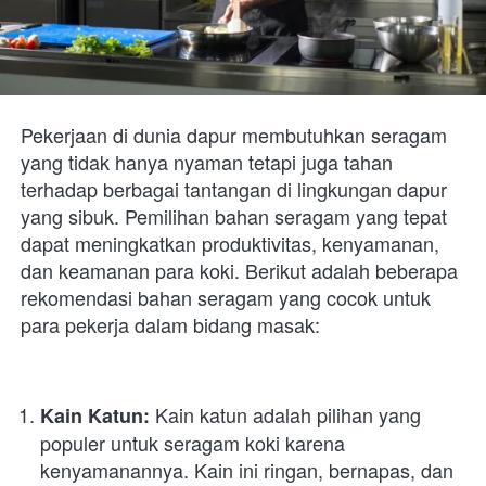
Pekerjaan di dunia dapur membutuhkan seragam 
yang tidak hanya nyaman tetapi juga tahan 
terhadap berbagai tantangan di lingkungan dapur 
yang sibuk. Pemilihan bahan seragam yang tepat 
dapat meningkatkan produktivitas, kenyamanan, 
dan keamanan para koki. Berikut adalah beberapa 
rekomendasi bahan seragam yang cocok untuk 
para pekerja dalam bidang masak: 
 Kain katun adalah pilihan yang 
Kain Katun:
populer untuk seragam koki karena 
kenyamanannya. Kain ini ringan, bernapas, dan 